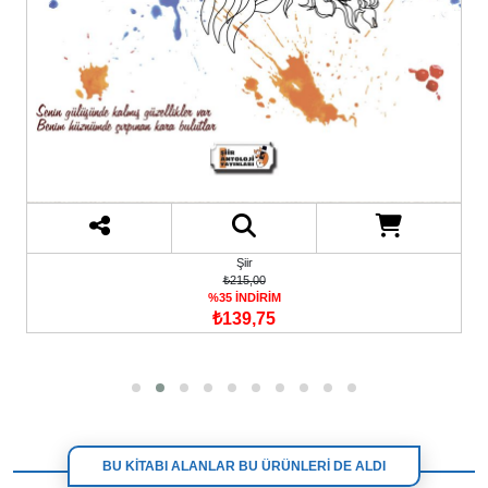
Şiir
₺215,00
%35 İNDİRİM
₺139,75
BU KİTABI ALANLAR BU ÜRÜNLERİ DE ALDI