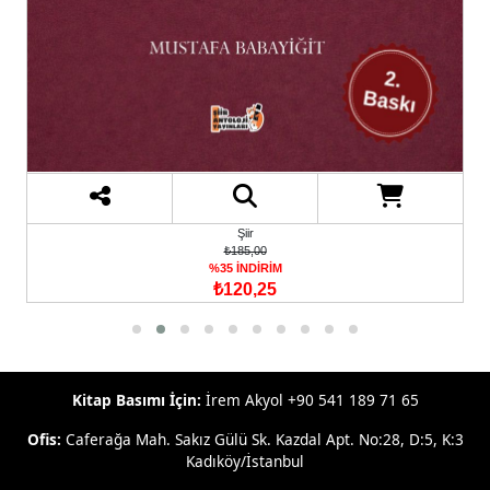
Şiir
₺185,00
%35 İNDİRİM
₺120,25
Kitap Basımı İçin:
İrem Akyol +90 541 189 71 65
Ofis:
Caferağa Mah. Sakız Gülü Sk. Kazdal Apt. No:28, D:5, K:3
Kadıköy/İstanbul