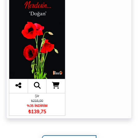
Şiir
₺215,00
%35 İNDİRİM
₺139,75