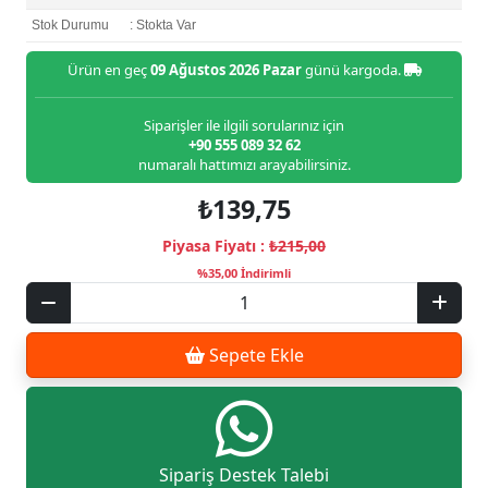
Stok Durumu
: Stokta Var
Ürün en geç
09 Ağustos 2026 Pazar
günü kargoda.
Siparişler ile ilgili sorularınız için
+90 555 089 32 62
numaralı hattımızı arayabilirsiniz.
₺139,75
Piyasa Fiyatı :
₺215,00
%35,00 İndirimli
Sepete Ekle
Sipariş Destek Talebi