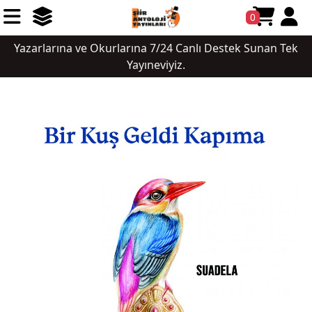
0
Yazarlarına ve Okurlarına 7/24 Canlı Destek Sunan Tek
Yayıneviyiz.