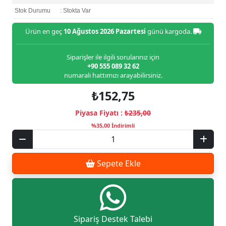
Stok Durumu
: Stokta Var
Ürün en geç
10 Ağustos 2026 Pazartesi
günü kargoda.
Siparişler ile ilgili sorularınız için
+90 555 089 32 62
numaralı hattımızı arayabilirsiniz.
₺152,75
Piyasa Fiyatı :
₺235,00
%35,00 İndirimli
Sepete Ekle
Sipariş Destek Talebi