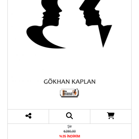
Şiir
₺280,00
%35 İNDİRİM