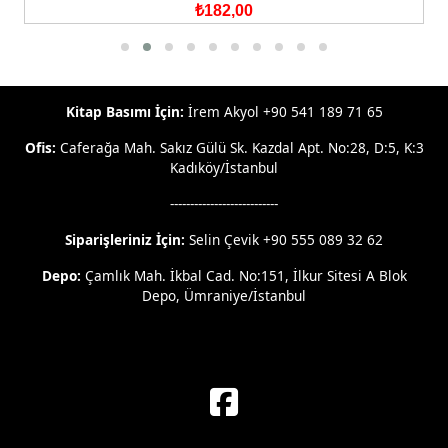
₺182,00
Kitap Basımı İçin:
İrem Akyol +90 541 189 71 65
Ofis:
Caferağa Mah. Sakız Gülü Sk. Kazdal Apt. No:28, D:5, K:3
Kadıköy/İstanbul
---------------------------
Siparişleriniz İçin:
Selin Çevik +90 555 089 32 62
Depo:
Çamlık Mah. İkbal Cad. No:151, İlkur Sitesi A Blok
Depo, Ümraniye/İstanbul