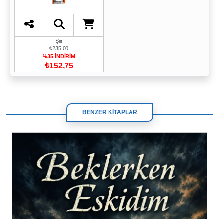
Şiir
₺235,00
%35 İNDİRİM
₺152,75
BENZER KİTAPLAR