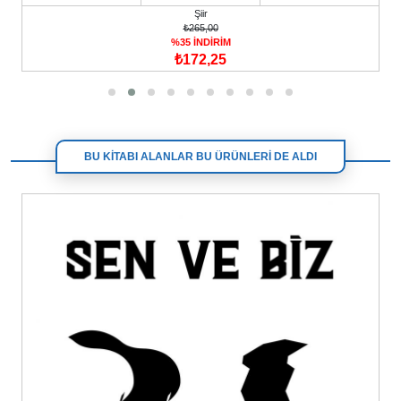
Şiir
₺265,00
%35 İNDİRİM
₺172,25
BU KİTABI ALANLAR BU ÜRÜNLERİ DE ALDI