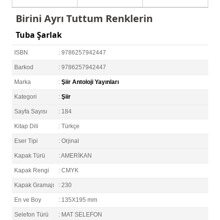
Birini Ayrı Tuttum Renklerin
Tuba Şarlak
ISBN
: 9786257942447
Barkod
: 9786257942447
Marka
:
Şiir Antoloji Yayınları
Kategori
:
Şiir
Sayfa Sayısı
: 184
Kitap Dili
: Türkçe
Eser Tipi
: Orjinal
Kapak Türü
: AMERİKAN
Kapak Rengi
: CMYK
Kapak Gramajı
: 230
En ve Boy
: 135X195 mm
Selefon Türü
: MAT SELEFON