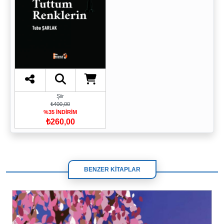
Şiir
₺400,00
%35 İNDİRİM
₺260,00
BENZER KİTAPLAR