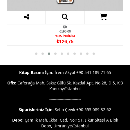
Şiir
₺195,00
%35 İNDİRİM
₺126,75
Kitap Basımı İçin:
İrem Akyol +90 541 189 71 65
Ofis:
Caferağa Mah. Sakız Gülü Sk. Kazdal Apt. No:28, D:5, K:3
Kadıköy/İstanbul
---------------------------
Siparişleriniz İçin:
Selin Çevik +90 555 089 32 62
Depo:
Çamlık Mah. İkbal Cad. No:151, İlkur Sitesi A Blok
Depo, Ümraniye/İstanbul