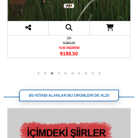
Şiir
₺290,00
%35 İNDİRİM
₺188,50
BU KİTABI ALANLAR BU ÜRÜNLERİ DE ALDI