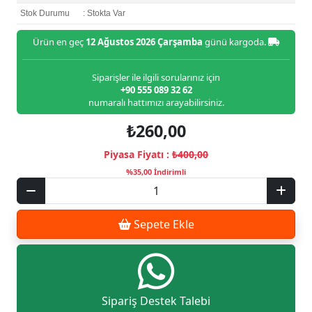
Stok Durumu
: Stokta Var
Ürün en geç
12 Ağustos 2026 Çarşamba
günü kargoda.
Siparişler ile ilgili sorularınız için
+90 555 089 32 62
numaralı hattımızı arayabilirsiniz.
₺260,00
Piyasa Fiyatı :
₺400,00
%35,00 İndirimli
Sepete Ekle
Sipariş Destek Talebi