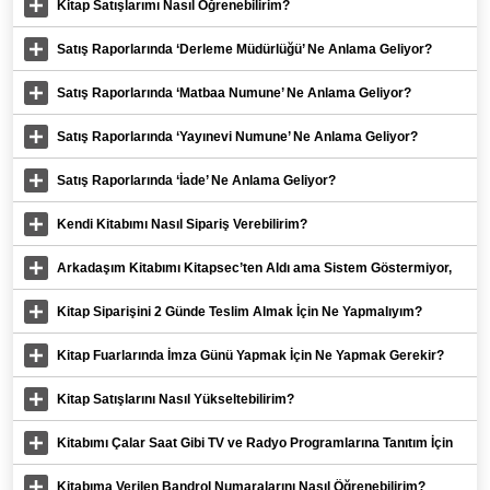
Kitap Satışlarımı Nasıl Öğrenebilirim?
Satış Raporlarında ‘Derleme Müdürlüğü’ Ne Anlama Geliyor?
Satış Raporlarında ‘Matbaa Numune’ Ne Anlama Geliyor?
Satış Raporlarında ‘Yayınevi Numune’ Ne Anlama Geliyor?
Satış Raporlarında ‘İade’ Ne Anlama Geliyor?
Kendi Kitabımı Nasıl Sipariş Verebilirim?
Arkadaşım Kitabımı Kitapsec’ten Aldı ama Sistem Göstermiyor,
Neden?
Kitap Siparişini 2 Günde Teslim Almak İçin Ne Yapmalıyım?
Kitap Fuarlarında İmza Günü Yapmak İçin Ne Yapmak Gerekir?
Kitap Satışlarını Nasıl Yükseltebilirim?
Kitabımı Çalar Saat Gibi TV ve Radyo Programlarına Tanıtım İçin
Gönderir misiniz?
Kitabıma Verilen Bandrol Numaralarını Nasıl Öğrenebilirim?