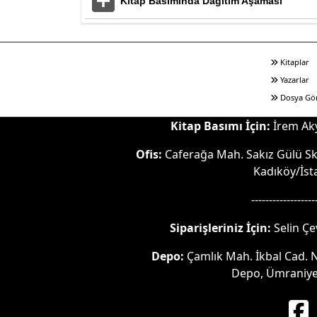
Kitap Basımında Dağıtım Aşaması
Kitaplar
Yazarlar
Dosya Gö
Kitap Basımı İçin:
İrem Aky
Ofis:
Caferağa Mah. Sakız Gülü Sk.
Kadıköy/İst
------------------
Siparişleriniz İçin:
Selin Çe
Depo:
Çamlık Mah. İkbal Cad. No
Depo, Ümraniye