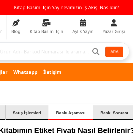
Kitap Basımı İçin Yayınevimizin İş Akışı Nasıldır?
ar
Blog
Kitap Basımı İçin
Aylık Yayın
Yazar Girişi
ARA
lar
Whatsapp
İletişim
Satış İşlemleri
Baskı Aşaması
Baskı Sonrası
Kitabımın Etiket Fiyatı Nasıl Belirlenir