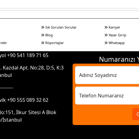
Sık Sorulan Sorular
Kariyer
Blog
Yazar Girişi
nder
Röportajlar
Whatsapp
ol +90 541 189 71 65
Numaranızı Y
 Kazdal Apt. No:28, D:5, K:3
anbul
Adınız Soyadınız
---------
Telefon Numaranız
vik +90 555 089 32 62
:151, İlkur Sitesi A Blok
/İstanbul