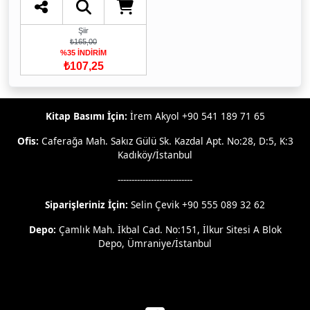
Şiir
₺165,00
%35 İNDİRİM
₺107,25
Kitap Basımı İçin:
İrem Akyol +90 541 189 71 65
Ofis:
Caferağa Mah. Sakız Gülü Sk. Kazdal Apt. No:28, D:5, K:3
Kadıköy/İstanbul
---------------------------
Siparişleriniz İçin:
Selin Çevik +90 555 089 32 62
Depo:
Çamlık Mah. İkbal Cad. No:151, İlkur Sitesi A Blok
Depo, Ümraniye/İstanbul