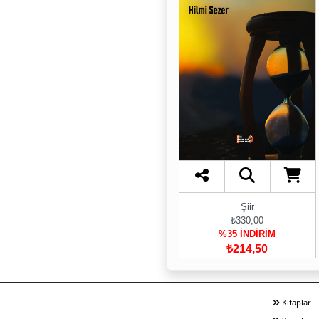
Şiir
₺330,00
%35 İNDİRİM
₺214,50
Kitaplar