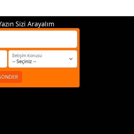
azın Sizi Arayalım
İletişim Konusu
GÖNDER