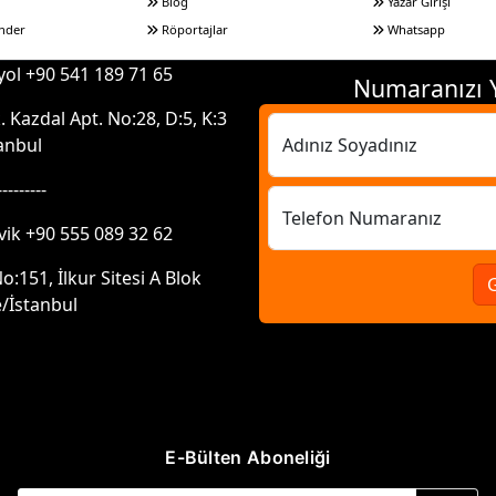
Blog
Yazar Girişi
nder
Röportajlar
Whatsapp
ol +90 541 189 71 65
Numaranızı Y
 Kazdal Apt. No:28, D:5, K:3
anbul
Adınız Soyadınız
---------
Telefon Numaranız
vik +90 555 089 32 62
:151, İlkur Sitesi A Blok
/İstanbul
E-Bülten Aboneliği