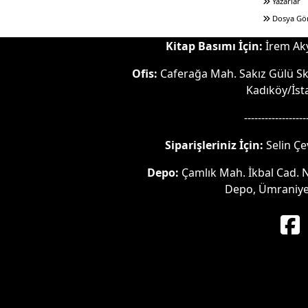
Yazarlar
Dosya Gö
Kitap Basımı İçin:
İrem Aky
Ofis:
Caferağa Mah. Sakız Gülü Sk.
Kadıköy/İst
------------------
Siparişleriniz İçin:
Selin Çe
Depo:
Çamlık Mah. İkbal Cad. No
Depo, Ümraniye